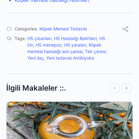
Categories:
Köpek Memesi Tedavisi
Tags:
HS çıbanları
,
HS Hastalığı Belirtileri
,
HS
irin
,
HS menepoz
,
HS yaraları
,
Köpek
memesi hastalığı son çaresi
,
Tek çaresi
,
Yeni ilaç
,
Yeni tedavisi Antibiyoks
İlgili Makaleler ::.