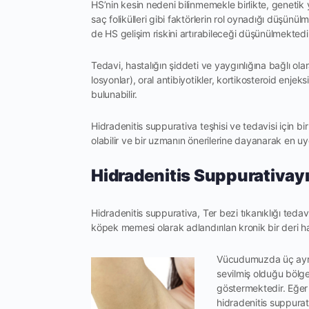
HS’nin kesin nedeni bilinmemekle birlikte, genetik y
saç folikülleri gibi faktörlerin rol oynadığı düşünü
de HS gelişim riskini artırabileceği düşünülmektedi
Tedavi, hastalığın şiddeti ve yaygınlığına bağlı ol
losyonlar), oral antibiyotikler, kortikosteroid enje
bulunabilir.
Hidradenitis suppurativa teşhisi ve tedavisi için 
olabilir ve bir uzmanın önerilerine dayanarak en uyg
Hidradenitis Suppurativay
Hidradenitis suppurativa, Ter bezi tıkanıklığı teda
köpek memesi olarak adlandırılan kronik bir deri has
Vücudumuzda üç ayrı 
sevilmiş olduğu bölgel
göstermektedir. Eğer 
hidradenitis suppurat