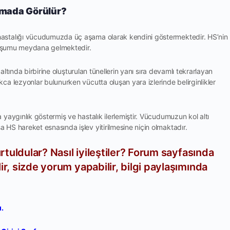
amada Görülür?
astalığı vücudumuzda üç aşama olarak kendini göstermektedir. HS’nin
oluşumu meydana gelmektedir.
 altında birbirine oluşturulan tünellerin yanı sıra devamlı tekrarlayan
a lezyonlar bulunurken vücutta oluşan yara izlerinde belirginlikler
yaygınlık göstermiş ve hastalık ilerlemiştir. Vücudumuzun kol altı
HS hareket esnasında işlev yitirilmesine niçin olmaktadır.
urtuldular? Nasıl iyileştiler? Forum sayfasında
ir, sizde yorum yapabilir, bilgi paylaşımında
ı.