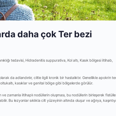
arda daha çok Ter bezi
klığı tedavisi, Hidradenitis suppurativa, Kol altı, Kasık bölgesi iltihab,
ak da adlandırılır, ciltle ilgili kronik bir hastalıktır. Genellikle apokrin te
ltukaltı, kasıklar ve genital bölge gibi bölgelerde görülür.
an ve zamanla iltihaplı nodüllerin oluşması, bu nodüllerin birleşerek fistülle
lir. Bu lezyonlar sıklıkla cilt yüzeyinin altında oluşur ve ağrıya, kaşıntı