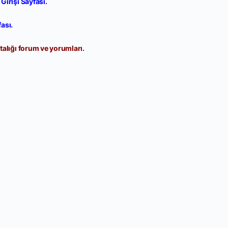
irişi Sayfası.
ası.
alığı forum ve yorumları.