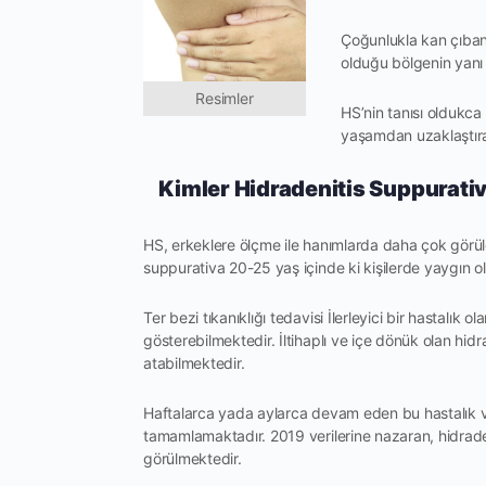
Çoğunlukla kan çıbanı
olduğu bölgenin yanı 
Resimler
HS’nin tanısı oldukca
yaşamdan uzaklaştıran
Kimler Hidradenitis Suppurati
HS, erkeklere ölçme ile hanımlarda daha çok gör
suppurativa 20-25 yaş içinde ki kişilerde yaygın o
Ter bezi tıkanıklığı tedavisi İlerleyici bir hastalı
gösterebilmektedir. İltihaplı ve içe dönük olan hidr
atabilmektedir.
Haftalarca yada aylarca devam eden bu hastalık vüc
tamamlamaktadır. 2019 verilerine nazaran, hidrade
görülmektedir.