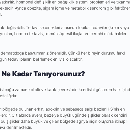
atkınlık, hormonal değişiklikler, bağışıklık sistemi problemleri ve tıkanmı
lmektedir. Ayrıca obezite, sigara içme ve metabolik sendrom gibi faktörler
r.
arak değişebilir. Tedavi seçenekleri arasında topikal tedaviler (krem veya
ksiyonları, hormon tedavisi, immünsüpresif ilaçlar ve cerrahi müdahaleler
bir dermatologa başvurmanız önemlidir. Çünkü her bireyin durumu farklı
un tedavi planını belirlemek en iyisi olacaktır.
ı Ne Kadar Tanıyorsunuz?
visi çoğu zaman kol altı ve kasık çevresinde kendisini gösteren halk için
talığıdır.
bölgede bulunan erkin, apokrin ve sebaseöz salgı bezleri HS’nin en
erdir. Cilt altında averaj bezelye büyüklüğünde şişlikler olarak kendini
bu şişlikler daha büyük ve çıkan bölgede ağrıya niçin oluyorsa iltihaplı
iva denilmektedir.