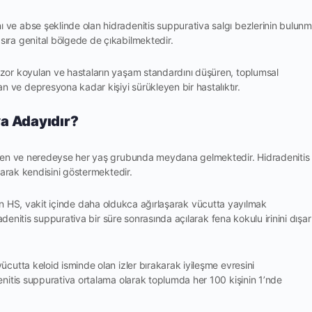
 ve abse şeklinde olan hidradenitis suppurativa salgı bezlerinin bulun
sıra genital bölgede de çıkabilmektedir.
 zor koyulan ve hastaların yaşam standardını düşüren, toplumsal
 ve depresyona kadar kişiyi sürükleyen bir hastalıktır.
va Adayıdır?
ülen ve neredeyse her yaş grubunda meydana gelmektedir. Hidradenitis
larak kendisini göstermektedir.
k olan HS, vakit içinde daha oldukca ağırlaşarak vücutta yayılmak
adenitis suppurativa bir süre sonrasında açılarak fena kokulu irinini dışar
utta keloid isminde olan izler bırakarak iyileşme evresini
nitis suppurativa ortalama olarak toplumda her 100 kişinin 1’nde