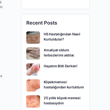
ş
in
Recent Posts
HS Hastalığından Nasıl
Kurtuldular?
Amaliyat oldum
terbezlerimi aldılar.
Hayatım Bitti Derken!
de
Köpekmemesi
hastalığından kurtuldum
25 yıllık köpek memesi
hastasıydım